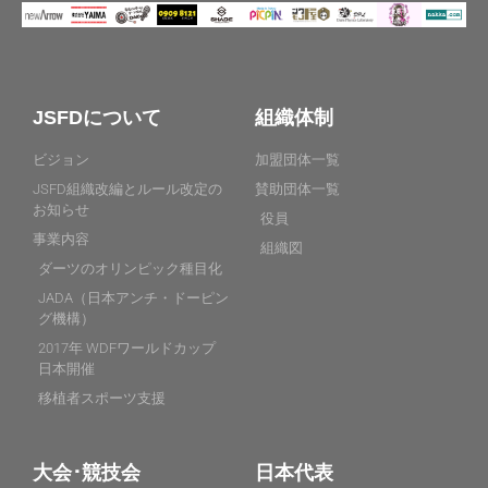
JSFDについて
組織体制
ビジョン
加盟団体一覧
JSFD組織改編とルール改定の
賛助団体一覧
お知らせ
役員
事業内容
組織図
ダーツのオリンピック種目化
JADA（日本アンチ・ドーピン
グ機構）
2017年 WDFワールドカップ
日本開催
移植者スポーツ支援
大会･競技会
日本代表